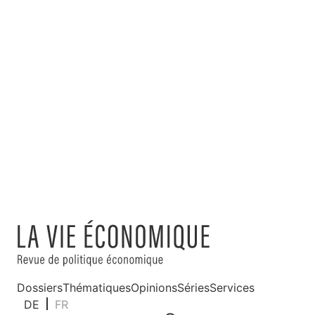
Dossiers
Thématiques
Opinions
Séries
Services
DE
FR
Rechercher
Abonnements
Mon profil
Dossiers
Thématiques
Opinions
Séries
Services
DE
FR