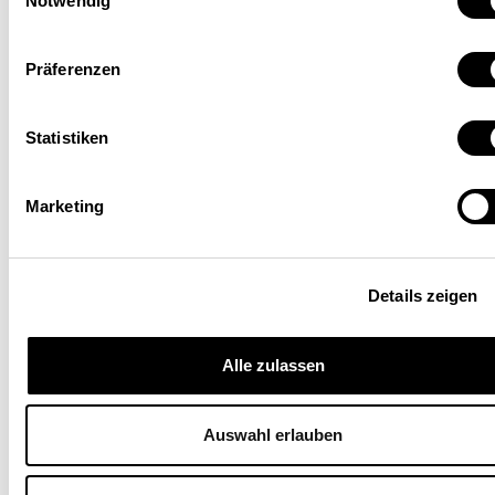
Notwendig
Präferenzen
Statistiken
Anna Faoro
Cheffe suppléante de la cyberadministration
Marketing
suisse, Unité de pilotage informatique de la
Confédération (Upic), Berne
Details zeigen
Alle zulassen
Auswahl erlauben