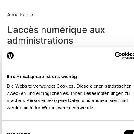
Anna Faoro
L’accès numérique aux
administrations
FINANCE / FISCALITÉ
PLACE ÉCONOMIQUE
Anna Faoro
| 23.04.2019
Ihre Privatsphäre ist uns wichtig
Die Website verwendet Cookies. Diese dienen statistischen
Zwecken und ermöglichen es, Ihnen Leseempfehlungen zu
machen. Personenbezogene Daten sind anonymisiert und
werden nicht für Werbezwecke verwendet.
Einwilligungsauswahl