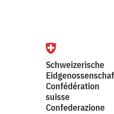
Q
Schweizerische
C
Eidgenossenschaf
Confédération
suisse
Confederazione