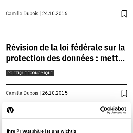
Camille Dubois
| 24.10.2016
Révision de la loi fédérale sur la
protection des données : mettre
l’accent sur la transparence et
POLITIQUE ÉCONOMIQUE
le contrôle
Camille Dubois
| 26.10.2015
Ihre Privatsphäre ist uns wichtig