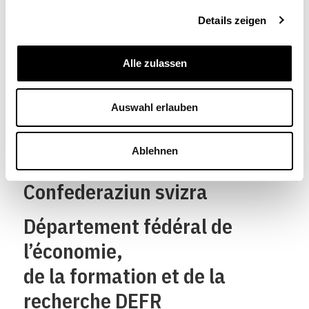
Details zeigen
Alle zulassen
Schweizerische
Auswahl erlauben
Eidgenossenschaft
Confédération suisse
Ablehnen
Confederazione Svizzera
Confederaziun svizra
Département fédéral de
l’économie,
de la formation et de la
recherche DEFR