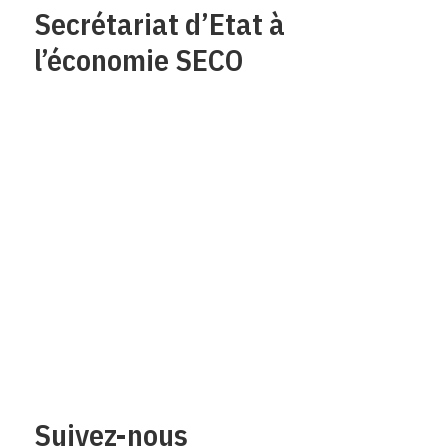
Secrétariat d’Etat à
l’économie SECO
Qui sommes-nous?
Mentions legales
Contact
Protection des
données/Conditions
d’utilisation
Suivez-nous