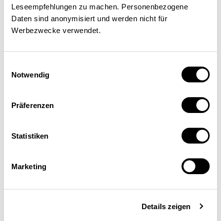
Leseempfehlungen zu machen. Personenbezogene
Daten sind anonymisiert und werden nicht für
Werbezwecke verwendet.
Einwilligungsauswahl
Notwendig
Präferenzen
Christian Hepenstrick
Responsable Prévisions et analyses Suisse,
Statistiken
Banque nationale suisse (BNS), Zurich
Marketing
Details zeigen
Postes occupés précédemment