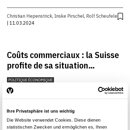
Christian Hepenstrick
,
Inske Pirschel
,
Rolf Scheufele
| 11.03.2024
Coûts commerciaux : la Suisse
profite de sa situation
géographique
POLITIQUE ÉCONOMIQUE
Christian Hepenstrick
| 23.05.2017
Ihre Privatsphäre ist uns wichtig
Die Website verwendet Cookies. Diese dienen
statistischen Zwecken und ermöglichen es, Ihnen