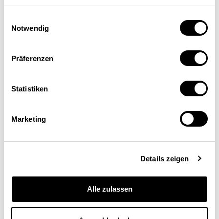
Einwilligungsauswahl
Notwendig
Präferenzen
Statistiken
Marketing
Schweizerische
Eidgenossenschaft
Details zeigen
Confédération suisse
Confederazione Svizzera
Alle zulassen
Confederaziun svizra