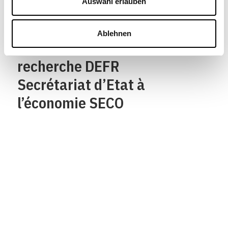
Auswahl erlauben
Département fédéral de
l’économie,
Ablehnen
de la formation et de la
recherche DEFR
Secrétariat d’Etat à
l’économie SECO
Qui sommes-nous?
Mentions legales
Contact
Protection des
données/Conditions