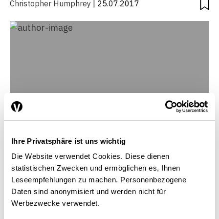
Christopher Humphrey
| 25.07.2017
Ihre Privatsphäre ist uns wichtig
Die Website verwendet Cookies. Diese dienen
statistischen Zwecken und ermöglichen es, Ihnen
Leseempfehlungen zu machen. Personenbezogene
Christopher Humphrey
Daten sind anonymisiert und werden nicht für
Chercheur et professeur invité d’économie du
Werbezwecke verwendet.
développement à l’université de Zurich et à l’EPFZ