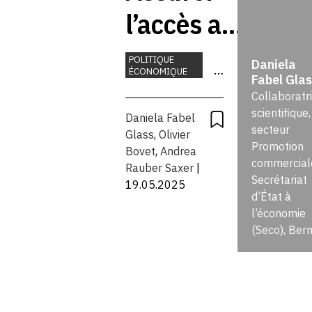
l’accès aux
matières
POLITIQUE
Daniela
ÉCONOMIQUE
Fabel Glas
premières:
COMMERCE
Collaboratr
ENVIRONNEMENT
la
scientifique,
Daniela Fabel
MATIÈRES
secteur
Glass
,
Olivier
PREMIÈRES
méthode
Promotion
Bovet
,
Andrea
TECHNOLOGIE
commercial
Rauber Saxer
|
du Conseil
Secrétariat
19.05.2025
d’État à
fédéral
l’économie
(Seco), Ber