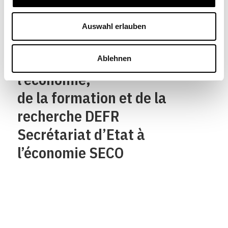
Confederazione Svizzera
Auswahl erlauben
Confederaziun svizra
Département fédéral de
Ablehnen
l’économie,
de la formation et de la
recherche DEFR
Secrétariat d’Etat à
l’économie SECO
Qui sommes-nous?
Mentions legales