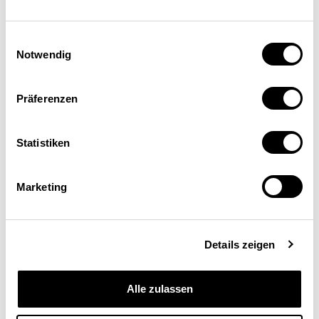
directeur du département juridique
Einwilligungsauswahl
Notwendig
Präferenzen
Statistiken
Marketing
Schweizerische
Eidgenossenschaft
Details zeigen
Confédération suisse
Alle zulassen
Confederazione Svizzera