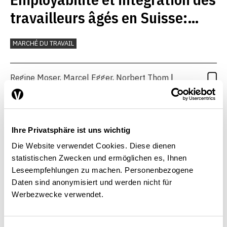
travailleurs âgés en Suisse:
état des lieux et conclusions
MARCHÉ DU TRAVAIL
Regine Moser
,
Marcel Egger
,
Norbert Thom
|
01.01.2008
Ihre Privatsphäre ist uns wichtig
Évaluation de l’impact du
Die Website verwendet Cookies. Diese dienen
service public de l’emploi
statistischen Zwecken und ermöglichen es, Ihnen
Leseempfehlungen zu machen. Personenbezogene
Daten sind anonymisiert und werden nicht für
MARCHÉ DU TRAVAIL
Werbezwecke verwendet.
Marcel Egger
,
Carlos Lenz
| 01.10.2006