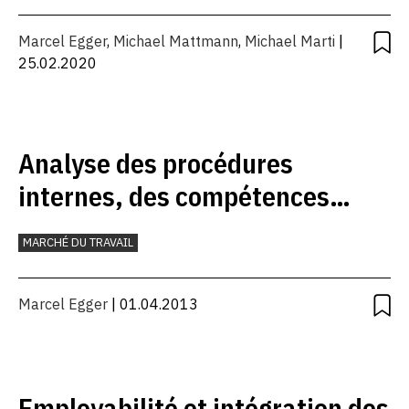
Marcel Egger
,
Michael Mattmann
,
Michael Marti
|
25.02.2020
Analyse des procédures
internes, des compétences
ainsi que des systèmes
MARCHÉ DU TRAVAIL
d’incitation et de conduite des
ORP
Marcel Egger
| 01.04.2013
Employabilité et intégration des