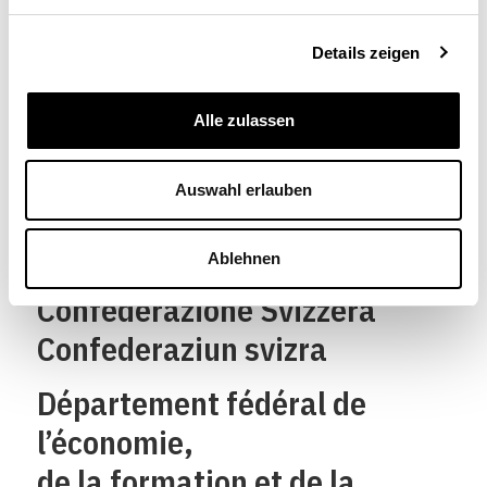
Details zeigen
Alle zulassen
Schweizerische
Auswahl erlauben
Eidgenossenschaft
Confédération suisse
Ablehnen
Confederazione Svizzera
Confederaziun svizra
Département fédéral de
l’économie,
de la formation et de la