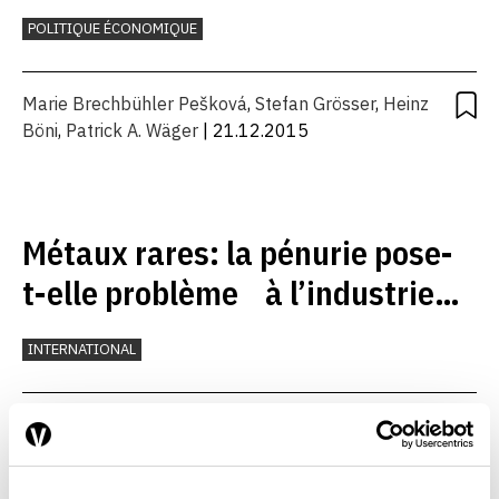
POLITIQUE ÉCONOMIQUE
Marie Brechbühler Pešková
,
Stefan Grösser
,
Heinz
Böni
,
Patrick A. Wäger
| 21.12.2015
Métaux rares: la pénurie pose-
t-elle problème à l’industrie
suisse?
INTERNATIONAL
Bettina Staehli
,
Marie Brechbühler Pešková
,
Christina
Seyler
| 01.12.2012