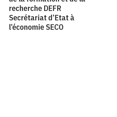
recherche DEFR
Secrétariat d’Etat à
l’économie SECO
Qui sommes-nous?
Mentions legales
Contact
Protection des
données/Conditions
d’utilisation