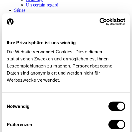
Un certain regard
Séries
Regard sur le monde
Tendances conjoncturelles
L’économie en bref
Next Generation
Infographies
Services
Ihre Privatsphäre ist uns wichtig
Auteures et auteurs
Die Website verwendet Cookies. Diese dienen
Éditions imprimées
Qui sommes-nous?
statistischen Zwecken und ermöglichen es, Ihnen
Contact
Leseempfehlungen zu machen. Personenbezogene
Protection des données/Conditions d’utilisation
Daten sind anonymisiert und werden nicht für
Impressum
Prochain dossier
Werbezwecke verwendet.
L’application
Abonnement
DE
Einwilligungsauswahl
FR
Notwendig
Rechercher
Präferenzen
Abonnements