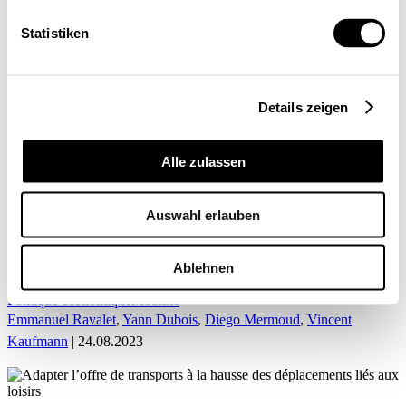
Mon profil
Statistiken
Details zeigen
ACCUEIL
Alle zulassen
Emmanuel Ravalet
Auswahl erlauben
Adapter l’offre de transports à la hausse des
déplacements liés aux loisirs
Ablehnen
Politique économique
Mobilité
Emmanuel Ravalet
,
Yann Dubois
,
Diego Mermoud
,
Vincent
Kaufmann
| 24.08.2023