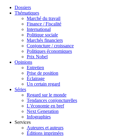
Dossiers
Thématiques
Marché du travail
Finance / Fiscalité
International
Politique sociale
Marchés financiers
Conjoncture / croissance
Politiques économiques
Prix Nobel
Opinions
Entretien
Prise de position
Éclairage
Un certain regard
Séries
Regard sur le monde
Tendances conjoncturelles
L’économie en bref
Next Generation
Infographies
Services
Auteures et auteurs
Éditions imprimées