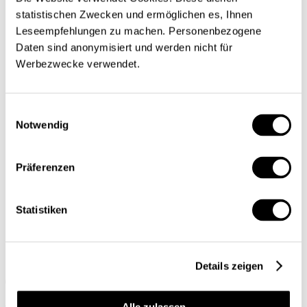
Infographies
statistischen Zwecken und ermöglichen es, Ihnen
Services
Leseempfehlungen zu machen. Personenbezogene
Auteures et auteurs
Daten sind anonymisiert und werden nicht für
Éditions imprimées
Werbezwecke verwendet.
Qui sommes-nous?
Contact
Protection des données/Conditions
Einwilligungsauswahl
Notwendig
d’utilisation
Impressum
Prochain dossier
Präferenzen
L’application
Abonnement
Statistiken
DE
FR
Details zeigen
Rechercher