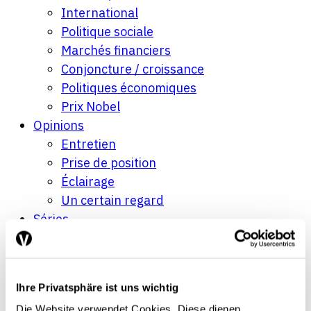
International
Politique sociale
Marchés financiers
Conjoncture / croissance
Politiques économiques
Prix Nobel
Opinions
Entretien
Prise de position
Éclairage
Un certain regard
Séries
Regard sur le monde
Tendances conjoncturelles
L’économie en bref
Ihre Privatsphäre ist uns wichtig
Next Generation
Die Website verwendet Cookies. Diese dienen