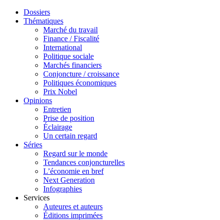
Dossiers
Thématiques
Marché du travail
Finance / Fiscalité
International
Politique sociale
Marchés financiers
Conjoncture / croissance
Politiques économiques
Prix Nobel
Opinions
Entretien
Prise de position
Éclairage
Un certain regard
Séries
Regard sur le monde
Tendances conjoncturelles
L’économie en bref
Next Generation
Infographies
Services
Auteures et auteurs
Éditions imprimées