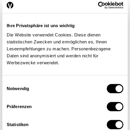
Un certain regard
Séries
Regard sur le monde
Tendances conjoncturelles
Ihre Privatsphäre ist uns wichtig
L’économie en bref
Next Generation
Die Website verwendet Cookies. Diese dienen
Infographies
Services
statistischen Zwecken und ermöglichen es, Ihnen
Auteures et auteurs
Leseempfehlungen zu machen. Personenbezogene
Éditions imprimées
Daten sind anonymisiert und werden nicht für
Qui sommes-nous?
Contact
Werbezwecke verwendet.
Protection des données/Conditions d’utilisation
Impressum
Prochain dossier
Einwilligungsauswahl
L’application
Notwendig
Abonnement
DE
FR
Präferenzen
Rechercher
Statistiken
Abonnements