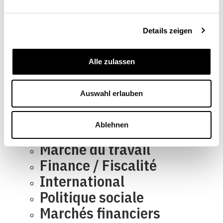
données/Conditions
d’utilisation
Details zeigen
Impressum
Prochain dossier
Alle zulassen
L’application
Abonnement
Auswahl erlauben
Dossiers
Thématiques
Ablehnen
Marché du travail
Finance / Fiscalité
International
Politique sociale
Marchés financiers