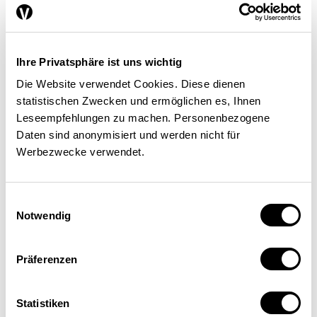
Un certain regard
Séries
Regard sur le monde
Ihre Privatsphäre ist uns wichtig
Tendances conjoncturelles
Die Website verwendet Cookies. Diese dienen
statistischen Zwecken und ermöglichen es, Ihnen
L’économie en bref
Leseempfehlungen zu machen. Personenbezogene
Next Generation
Daten sind anonymisiert und werden nicht für
Infographies
Werbezwecke verwendet.
Services
Einwilligungsauswahl
Auteures et auteurs
Notwendig
Éditions imprimées
Qui sommes-nous?
Präferenzen
Contact
Protection des
Statistiken