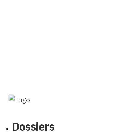
Abonnement
DE
FR
Rechercher
Abonnements
Mon profil
Dossiers