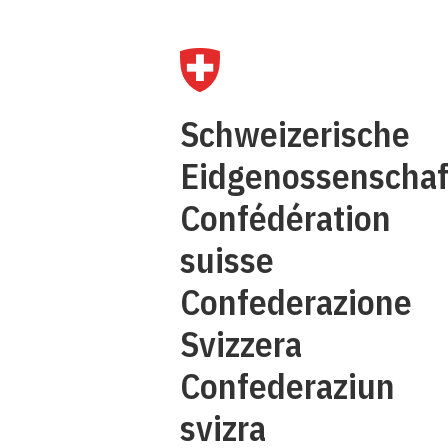
Q
Schweizerische
C
Eidgenossenschaf
Confédération
suisse
Confederazione
Svizzera
Confederaziun
svizra