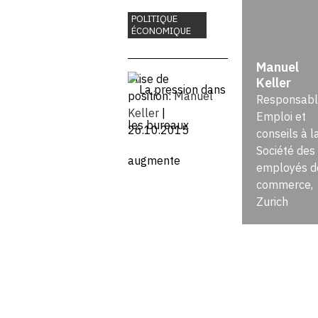
dans les
POLITIQUE
ÉCONOMIQUE
bureaux
Manuel
augmente
Prise de
Keller
position:
Manuel
Responsabl
Keller
|
Emploi et
26.10.2015
conseils à l
Société des
employés d
commerce,
Zurich