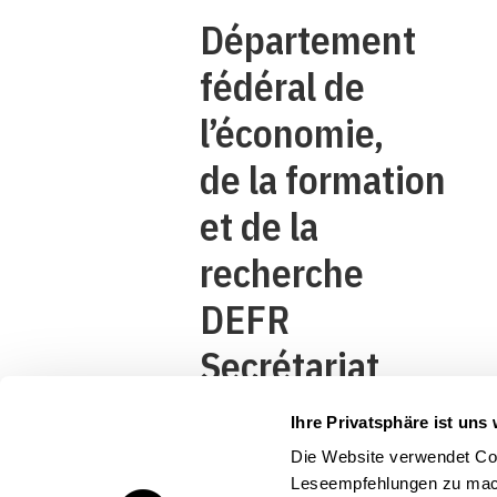
Département
fédéral de
l’économie,
de la formation
et de la
recherche
DEFR
Secrétariat
d’Etat à
Ihre Privatsphäre ist uns 
l’économie
Die Website verwendet Coo
Leseempfehlungen zu mach