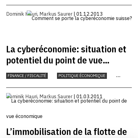
PLACE ÉCONOMIQUE
Dominik Hauri
,
Markus Saurer
| 01.12.2013
La cyberéconomie: situation et
potentiel du point de vue
économique
FINANCE / FISCALITÉ
POLITIQUE ÉCONOMIQUE
PLACE ÉCONOMIQUE
Dominik Hauri
,
Markus Saurer
| 01.03.2011
L’immobilisation de la flotte de