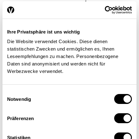
Swissair: un rappel à la raison
économique
FINANCE / FISCALITÉ
PLACE ÉCONOMIQUE
Ihre Privatsphäre ist uns wichtig
Markus Saurer
| 01.06.2007
Die Website verwendet Cookies. Diese dienen
statistischen Zwecken und ermöglichen es, Ihnen
Leseempfehlungen zu machen. Personenbezogene
Daten sind anonymisiert und werden nicht für
Werbezwecke verwendet.
Einwilligungsauswahl
Notwendig
Präferenzen
Statistiken