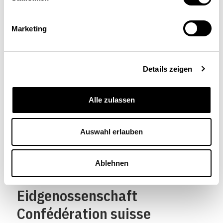
Markus Saurer
Marketing
Économiste, consultant indépendant, Steffisburg
Details zeigen
Alle zulassen
Auswahl erlauben
Ablehnen
Schweizerische
Eidgenossenschaft
Confédération suisse