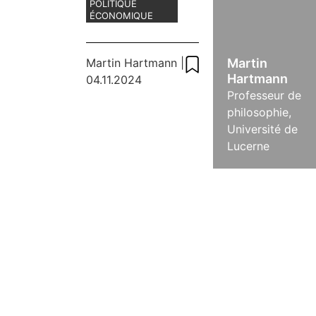
c’est se
POLITIQUE
ÉCONOMIQUE
rendre
vulnérable
Martin Hartmann
|
Martin
Hartmann
04.11.2024
Professeur de
philosophie,
Université de
Lucerne