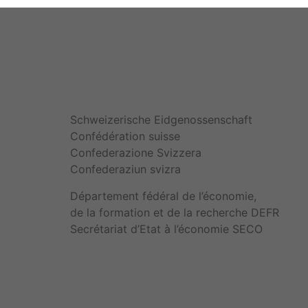
Schweizerische Eidgenossenschaft
Confédération suisse
Confederazione Svizzera
Confederaziun svizra
Département fédéral de l’économie,
de la formation et de la recherche DEFR
Secrétariat d’Etat à l’économie SECO