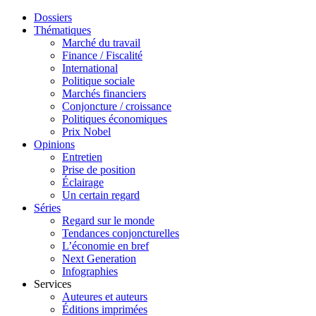
Dossiers
Thématiques
Marché du travail
Finance / Fiscalité
International
Politique sociale
Marchés financiers
Conjoncture / croissance
Politiques économiques
Prix Nobel
Opinions
Entretien
Prise de position
Éclairage
Un certain regard
Séries
Regard sur le monde
Tendances conjoncturelles
L’économie en bref
Next Generation
Infographies
Services
Auteures et auteurs
Éditions imprimées