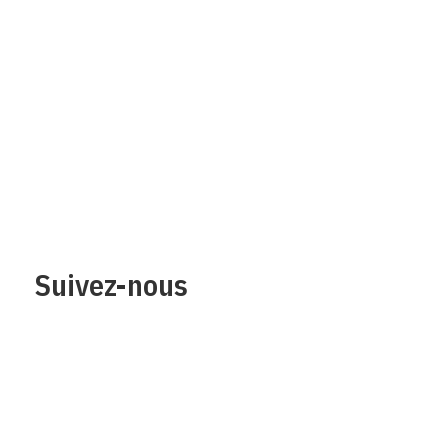
Qui sommes-nous?
Mentions legales
Contact
Protection des
données/Conditions
d’utilisation
Suivez-nous