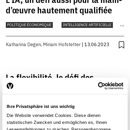
d’œuvre hautement qualifiée
POLITIQUE ÉCONOMIQUE
INTELLIGENCE ARTIFICIELLE
TRAVAIL
Katharina Degen
,
Miriam Hofstetter
| 13.06.2023
La flexibilité, le défi des
demandeurs d’emploi âgés ?
MARCHÉ DU TRAVAIL
Ihre Privatsphäre ist uns wichtig
Die Website verwendet Cookies. Diese dienen
Katharina Degen
,
Miriam Hofstetter
| 22.07.2021
statistischen Zwecken und ermöglichen es, Ihnen
Leseempfehlungen zu machen. Personenbezogene