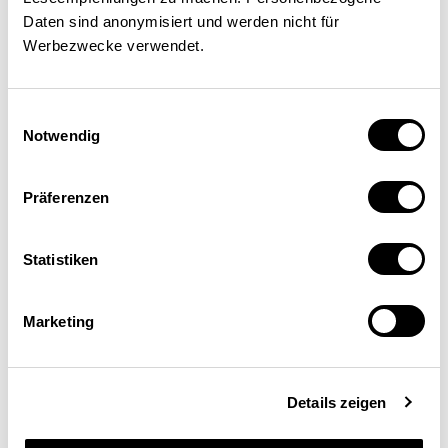
Daten sind anonymisiert und werden nicht für
Werbezwecke verwendet.
Einwilligungsauswahl
Notwendig
Präferenzen
Statistiken
Marketing
Miriam Hofstetter
Responsable technique, Observatoire du marché
du travail de Suisse orientale, d’Argovie, de Zoug et
Details zeigen
de Zurich (Amosa), Zurich