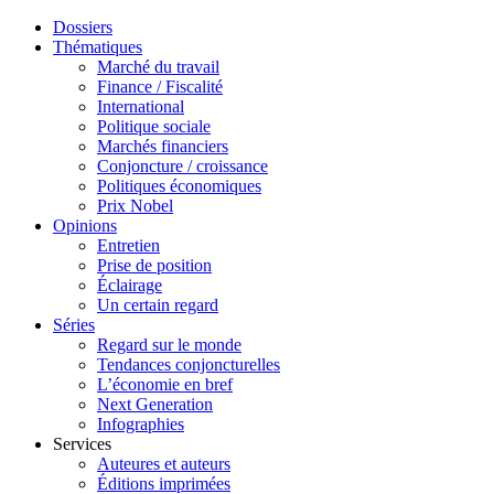
Dossiers
Thématiques
Marché du travail
Finance / Fiscalité
International
Politique sociale
Marchés financiers
Conjoncture / croissance
Politiques économiques
Prix Nobel
Opinions
Entretien
Prise de position
Éclairage
Un certain regard
Séries
Regard sur le monde
Tendances conjoncturelles
L’économie en bref
Next Generation
Infographies
Services
Auteures et auteurs
Éditions imprimées