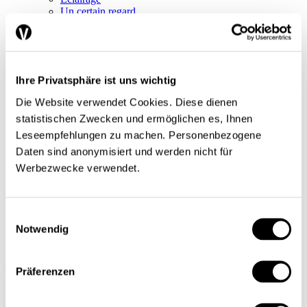
Un certain regard
Séries
Regard sur le monde
Tendances conjoncturelles
L’économie en bref
Next Generation
Ihre Privatsphäre ist uns wichtig
Infographies
Services
Die Website verwendet Cookies. Diese dienen
Auteures et auteurs
statistischen Zwecken und ermöglichen es, Ihnen
Éditions imprimées
Leseempfehlungen zu machen. Personenbezogene
Qui sommes-nous?
Contact
Daten sind anonymisiert und werden nicht für
Protection des données/Conditions d’utilisation
Werbezwecke verwendet.
Impressum
Prochain dossier
L’application
Abonnement
Einwilligungsauswahl
Notwendig
DE
FR
Präferenzen
Rechercher
Abonnements