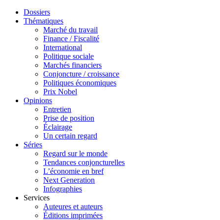
Dossiers
Thématiques
Marché du travail
Finance / Fiscalité
International
Politique sociale
Marchés financiers
Conjoncture / croissance
Politiques économiques
Prix Nobel
Opinions
Entretien
Prise de position
Éclairage
Un certain regard
Séries
Regard sur le monde
Tendances conjoncturelles
L’économie en bref
Next Generation
Infographies
Services
Auteures et auteurs
Éditions imprimées