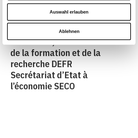
Confederazione Svizzera
Confederaziun svizra
Auswahl erlauben
Département fédéral de
Ablehnen
l’économie,
de la formation et de la
recherche DEFR
Secrétariat d’Etat à
l’économie SECO
Qui sommes-nous?
Mentions legales