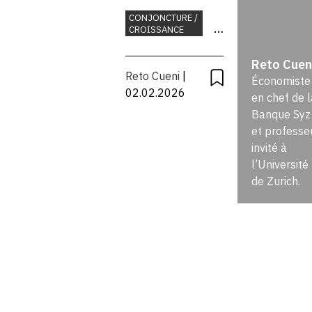
des taux
CONJONCTURE /
CROISSANCE
d’intérêt
BANQUES
Reto Cuen
MONNAIE
négatifs
Reto Cueni
|
Économiste
02.02.2026
en chef de l
en
Banque Syz
et professe
2026?
invité à
l’Université
de Zurich.