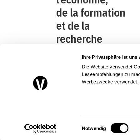
de la formation
et de la
recherche
DEFR
Ihre Privatsphäre ist uns 
Secrétariat
Die Website verwendet Coo
d’Etat à
Leseempfehlungen zu mach
Werbezwecke verwendet.
l’économie
SECO
Einwilligungsauswahl
Notwendig