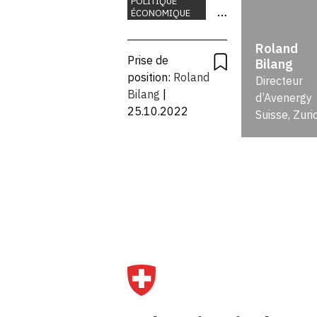
POLITIQUE
ÉCONOMIQUE
ne suffit pas
ÉNERGIE
Roland
ENVIRONNEMENT
Prise de
Bilang
MOBILITÉ
position:
Roland
Directeur
RECHERCHE ET
Bilang
|
d’Avenergy
INNOVATION
25.10.2022
Suisse, Zuri
TECHNOLOGIE
Q