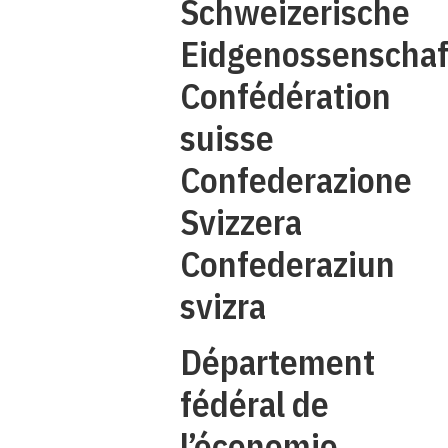
Schweizerische
C
Eidgenossenschaf
Confédération
suisse
Confederazione
Svizzera
Confederaziun
svizra
Département
fédéral de
l’économie,