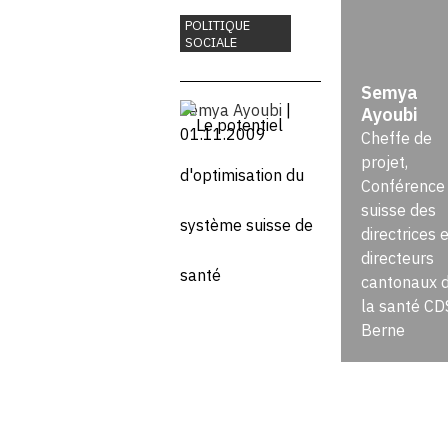
du système
POLITIQUE
SOCIALE
suisse de
Semya
santé
Semya Ayoubi
|
Ayoubi
01.11.2009
Cheffe de
projet,
Conférence
suisse des
directrices e
directeurs
cantonaux 
la santé CD
Berne