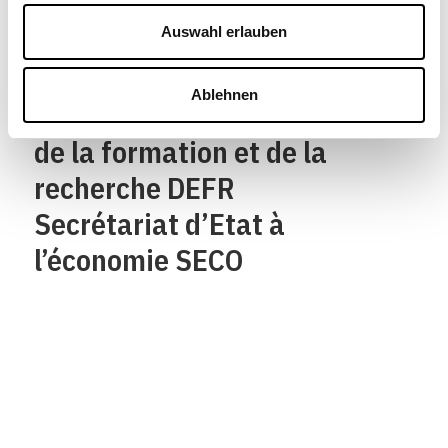
Confederaziun svizra
Auswahl erlauben
Département fédéral de
Ablehnen
l’économie,
de la formation et de la
recherche DEFR
Secrétariat d’Etat à
l’économie SECO
Qui sommes-nous?
Mentions legales
Contact
Protection des