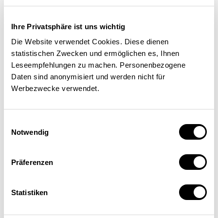
Vers plus de sécurité dans le
cyberespace
Ihre Privatsphäre ist uns wichtig
Die Website verwendet Cookies. Diese dienen
statistischen Zwecken und ermöglichen es, Ihnen
FINANCE / FISCALITÉ
Leseempfehlungen zu machen. Personenbezogene
Daten sind anonymisiert und werden nicht für
Arié Malz
| 24.10.17
Werbezwecke verwendet.
Einwilligungsauswahl
Notwendig
Präferenzen
Statistiken