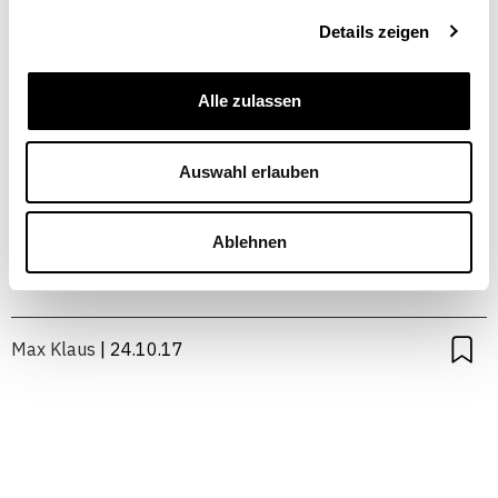
Details zeigen
Alle zulassen
La Confédération veut développer
la protection contre les
Auswahl erlauben
cyberrisques
Ablehnen
FINANCE / FISCALITÉ
Max Klaus
| 24.10.17