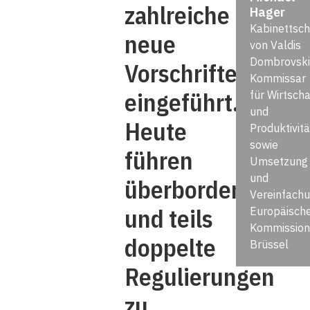
zahlreiche
Hager
Kabinettsch
neue
von Valdis
Dombrovski
Vorschriften
Kommissar
eingeführt.
für Wirtscha
und
Heute
Produktivitä
sowie
führen
Umsetzung
und
überbordende
Vereinfachu
und teils
Europäisch
Kommission
doppelte
Brüssel
Regulierungen
zu