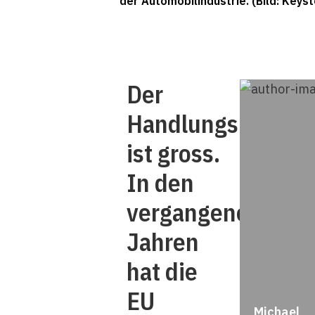
der Automobilindustrie. (Bild: Keys
Der
Handlungsbedarf
ist gross.
In den
vergangenen
Jahren
hat die
EU
Michael