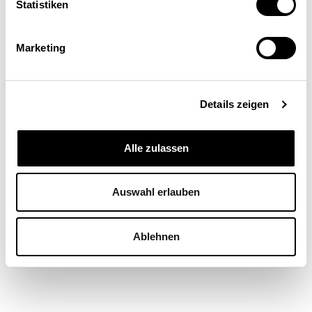
Der Finanzausgleich: Lange
Statistiken
Geschichte – kurz erklärt
Marketing
FINANZEN / STEUERN
Details zeigen
Tobias Straumann
| 16.04.24
Alle zulassen
Auswahl erlauben
Ablehnen