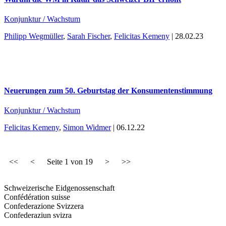
Konjunktur / Wachstum
Philipp Wegmüller
,
Sarah Fischer
,
Felicitas Kemeny
| 28.02.23
Neuerungen zum 50. Geburtstag der Konsumentenstimmung
Konjunktur / Wachstum
Felicitas Kemeny
,
Simon Widmer
| 06.12.22
<<
<
Seite
1
von
19
>
>>
Schweizerische Eidgenossenschaft
Confédération suisse
Confederazione Svizzera
Confederaziun svizra