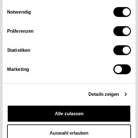
Einwilligungsauswahl
Notwendig
Präferenzen
Barbara Maurer
Statistiken
Ressort Internationale Investitionen und
multinationale Unternehmen, Staatssekretariat für
Marketing
Wirtschaft (SECO), Bern
Details zeigen
Alle zulassen
Auswahl erlauben