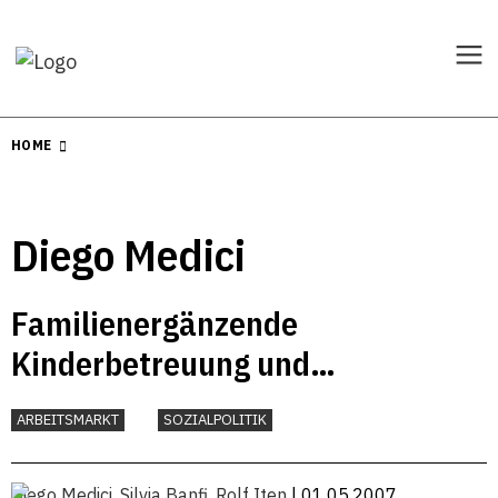
HOME
Diego Medici
Familienergänzende
Kinderbetreuung und
Erwerbsverhalten von Müttern
ARBEITSMARKT
SOZIALPOLITIK
mit Kindern
Diego Medici
,
Silvia Banfi
,
Rolf Iten
| 01.05.2007