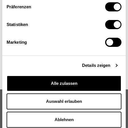
Diego Medici
Präferenzen
Assistent, Istituto Mecop, Università della Svizzera
italiana, Lugano
Statistiken
Marketing
Details zeigen
Alle zulassen
Auswahl erlauben
Ablehnen