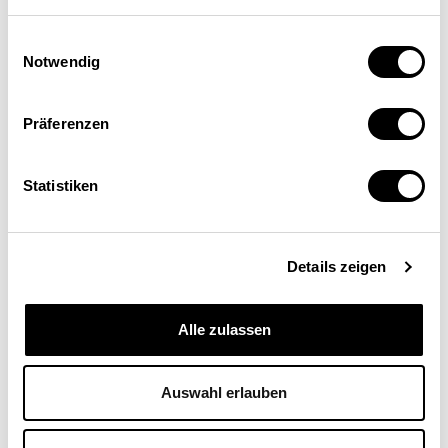
Einwilligungsauswahl
Notwendig
Präferenzen
Hannes Lindenmeyer
Statistiken
Organisationsberater, KEK-CDC Consultants, Zürich
Details zeigen
Alle zulassen
Auswahl erlauben