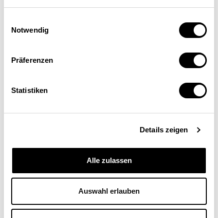
Einwilligungsauswahl
Notwendig
Präferenzen
Jeffrey R. Bohn
Statistiken
Chief Research & Innovation Officer, Swiss Re
Institute, Zürich
Details zeigen
Alle zulassen
Auswahl erlauben