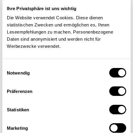
Geschäftsmodelle
Ihre Privatsphäre ist uns wichtig
ARBEITSMARKT
WIRTSCHAFTSPOLITIK
Die Website verwendet Cookies. Diese dienen
statistischen Zwecken und ermöglichen es, Ihnen
FORSCHUNG UND INNOVATION
STANDORTFAKTOREN
Leseempfehlungen zu machen. Personenbezogene
Roman Hänggi
,
Daniel Nussbaumer
,
Lukas Budde
,
Daten sind anonymisiert und werden nicht für
Thomas Friedli
| 22.05.2020
Werbezwecke verwendet.
Einwilligungsauswahl
Notwendig
Präferenzen
Statistiken
Marketing