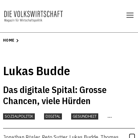
HOME
Lukas Budde
Das digitale Spital: Grosse
Chancen, viele Hürden
SOZIALPOLITIK
DIGITAL
GESUNDHEIT
TECHNOLOGIE
Jonathan Rösler
,
Reto Sutter
,
Lukas Budde
,
Thomas