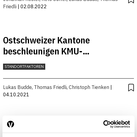
Friedli
| 02.08.2022
Ostschweizer Kantone
beschleunigen KMU-
Innovationen
STANDORTFAKTOREN
Lukas Budde
,
Thomas Friedli
,
Christoph Tienken
|
04.10.2021
Digitalisierung erzwingt neue