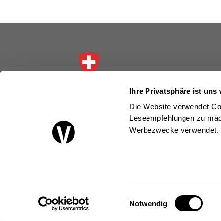
Schweizerische Eidgenossenschaft
Ihre Privatsphäre ist uns 
Confédération suisse
Die Website verwendet Coo
Confederazione Svizzera
Leseempfehlungen zu mach
Confederaziun svizra
Werbezwecke verwendet.
Eidgenössisches Departement für
Wirtschaft, Bildung und Forschung WBF
Staatssekretariat für Wirtschaft SECO
Einwilligungsauswahl
Notwendig