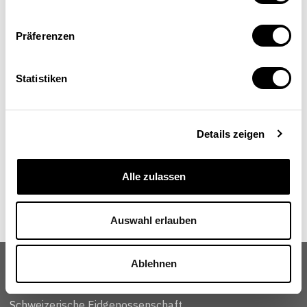
Raymond Saner
Titularprofessor an der Universität Basel,
Lehrbeauftragter Sciences Po, Paris, Direktor
Präferenzen
Diplomacy Dialogue, CSEND, Genf
saner@diplomacydialogue.org
Statistiken
Details zeigen
Alle zulassen
Auswahl erlauben
Ablehnen
Schweizerische Eidgenossenschaft