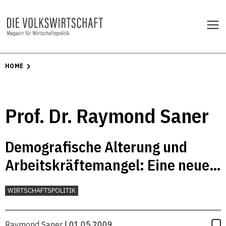
HOME
Prof. Dr. Raymond Saner
Demografische Alterung und
Arbeitskräftemangel: Eine neue
Landkarte der Migration?
WIRTSCHAFTSPOLITIK
Raymond Saner
| 01.05.2009