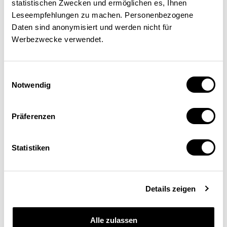
statistischen Zwecken und ermöglichen es, Ihnen
Leseempfehlungen zu machen. Personenbezogene
Ronal Gainza
Daten sind anonymisiert und werden nicht für
Ökonom, Programmverantwortlicher im Bereich
Werbezwecke verwendet.
Wirtschafts- und Steuerpolitik, Abteilung
Volkswirtschaft, Umweltprogramm der Vereinten
Nationen (Unep), Genf
Einwilligungsauswahl
Notwendig
Präferenzen
Statistiken
Details zeigen
Schweizerische
Alle zulassen