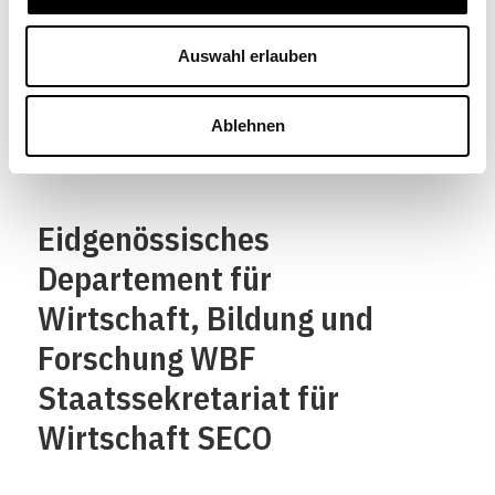
Eidgenossenschaft
Confédération suisse
Auswahl erlauben
Confederazione Svizzera
Ablehnen
Confederaziun svizra
Eidgenössisches
Departement für
Wirtschaft, Bildung und
Forschung WBF
Staatssekretariat für
Wirtschaft SECO