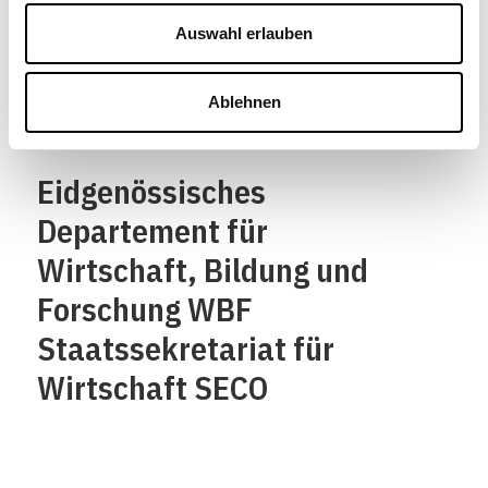
Confédération suisse
Auswahl erlauben
Confederazione Svizzera
Confederaziun svizra
Ablehnen
Eidgenössisches
Departement für
Wirtschaft, Bildung und
Forschung WBF
Staatssekretariat für
Wirtschaft SECO