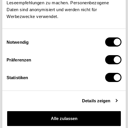
Leseempfehlungen zu machen. Personenbezogene
Daten sind anonymisiert und werden nicht für
Sandra Balmer
Werbezwecke verwendet.
Ökonomin, Abteilung Ausgabenpolitik,
Eidgenössische Finanzverwaltung (EFV), Bern
Einwilligungsauswahl
Notwendig
Präferenzen
Statistiken
Details zeigen
Schweizerische
Alle zulassen
Eidgenossenschaft