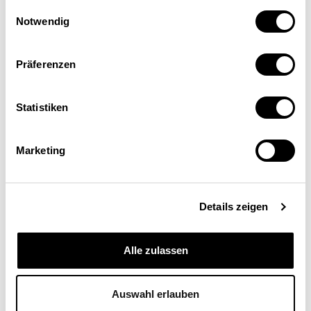
Einwilligungsauswahl
Notwendig
Präferenzen
Statistiken
Thomas Helbling
Direktor des Schweizerischen
Versicherungsverbandes (SVV), Zürich
Marketing
Details zeigen
Alle zulassen
Auswahl erlauben