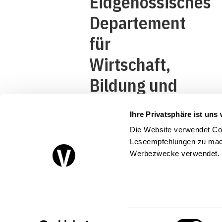
Eidgenössisches
Departement
für
Wirtschaft,
Bildung und
Forschung
Ihre Privatsphäre ist uns 
WBF
Die Website verwendet Coo
Staatssekretariat
Leseempfehlungen zu mach
Werbezwecke verwendet.
für Wirtschaft
SECO
Einwilligungsauswahl