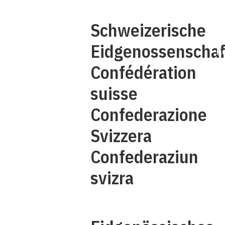
Ü
Schweizerische
Eidgenossenschaf
K
Confédération
suisse
Confederazione
Svizzera
Confederaziun
svizra