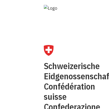
Ü
Schweizerische
K
Eidgenossenschaf
Confédération
suisse
Confederazione