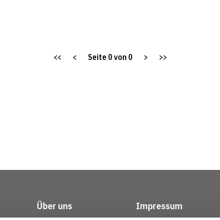
<<
<
Seite
0
von
0
>
>>
Über uns
Impressum