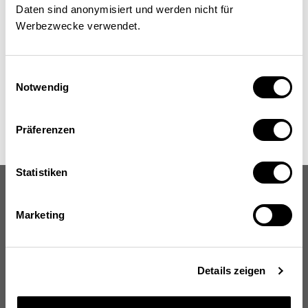
Daten sind anonymisiert und werden nicht für
<<
<
Seite
0
von
0
>
>>
Werbezwecke verwendet.
Einwilligungsauswahl
Notwendig
Präferenzen
Statistiken
Marketing
Schweizerische Eidgenossenschaft
Confédération suisse
Confederazione Svizzera
Details zeigen
Confederaziun svizra