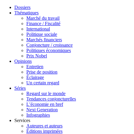
Dossiers
Thématiques
Marché du travail
Finance / Fiscalité
International
Politique sociale
Marchés financiers
Conjoncture / croissance
Politiques économiques
Prix Nobel
Opinions
Entretien
Prise de position
Éclairage
Un certain regard
Séries
Regard sur le monde
Tendances conjoncturelles
L’économie en bref
Next Generation
Infographies
Services
Auteures et auteurs
Éditions imprimées