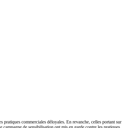
les pratiques commerciales déloyales. En revanche, celles portant sur
e campagne de sensibilisation ont mis en garde contre les pratiques