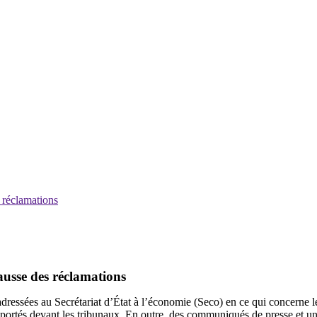
 réclamations
ausse des réclamations
s adressées au Secrétariat d’État à l’économie (Seco) en ce qui concerne 
mportés devant les tribunaux. En outre, des communiqués de presse et un