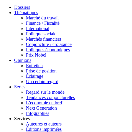
Dossiers
Thématiques
Marché du travail
Finance / Fiscalité
International
Politique sociale
Marchés financiers
Conjoncture / croissance
Politiques économiques
Prix Nobel
Opinions
Entretien
Prise de position
Éclairage
Un certain regard
Séries
Regard sur le monde
Tendances conjoncturelles
L’économie en bref
Next Generation
Infographies
Services
Auteures et auteurs
Éditions imprimées