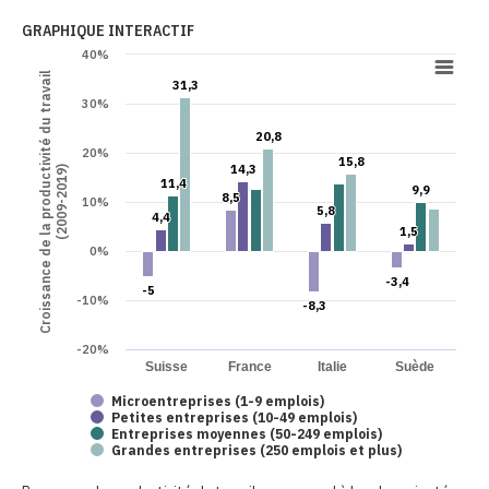
GRAPHIQUE INTERACTIF
40%
Croissance de la productivité du travail
31,3
31,3
30%
20,8
20,8
20%
15,8
15,8
14,3
14,3
(2009-2019)
11,4
11,4
9,9
9,9
8,5
8,5
10%
5,8
5,8
4,4
4,4
1,5
1,5
0%
-3,4
-3,4
-5
-5
-10%
-8,3
-8,3
-20%
Suisse
France
Italie
Suède
Microentreprises (1-9 emplois)
Petites entreprises (10-49 emplois)
Entreprises moyennes (50-249 emplois)
Grandes entreprises (250 emplois et plus)