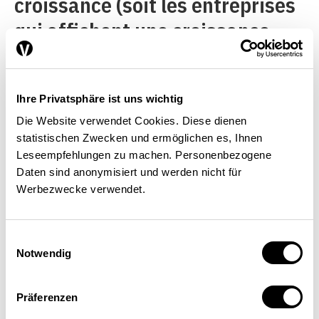
croissance (soit les entreprises
qui affichent une croissance
moyenne de l’emploi de plus de
10% sur trois ans) est
Ihre Privatsphäre ist uns wichtig
relativement stable et atteint
Die Website verwendet Cookies. Diese dienen
environ 7,3%, une valeur qui ne
statistischen Zwecken und ermöglichen es, Ihnen
varie guère entre les trois
Leseempfehlungen zu machen. Personenbezogene
Daten sind anonymisiert und werden nicht für
grandes catégories de taille
Werbezwecke verwendet.
d’entreprises.
Einwilligungsauswahl
Notwendig
Ill. 2: Les poids lourds du secteur
Präferenzen
manufacturier affichent une