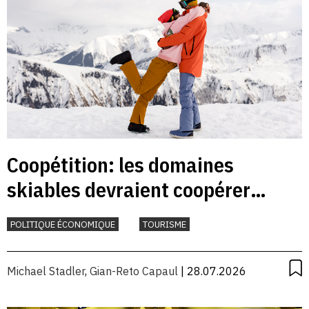
Coopétition: les domaines
skiables devraient coopérer
davantage
POLITIQUE ÉCONOMIQUE
TOURISME
Michael Stadler
,
Gian-Reto Capaul
| 28.07.2026