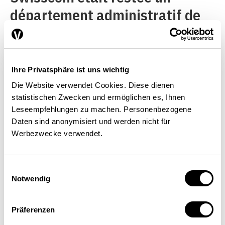
département administratif de
la Confédération, la Suisse
aurait dû attendre longtemps le
déploiement de la téléphonie
Ihre Privatsphäre ist uns wichtig
mobile.
Die Website verwendet Cookies. Diese dienen
statistischen Zwecken und ermöglichen es, Ihnen
Il y a 30 ans, l’échec de
Leseempfehlungen zu machen. Personenbezogene
Daten sind anonymisiert und werden nicht für
l’adhésion à l’EER a donné dans
Werbezwecke verwendet.
de vastes milieux un élan en
faveur des réformes qui fait
Einwilligungsauswahl
Notwendig
défaut actuellement, détrôné
par des efforts visant à
Präferenzen
protéger davantage l’économie