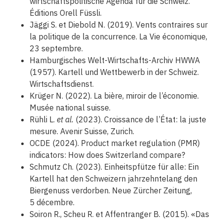
wirtschaftspolitische Agenda für die Schweiz.
Éditions Orell Füssli.
Jäggi S. et Diebold N. (2019). Vents contraires sur
la politique de la concurrence. La Vie économique,
23 septembre.
Hamburgisches Welt-Wirtschafts-Archiv HWWA
(1957). Kartell und Wettbewerb in der Schweiz.
Wirtschaftsdienst.
Krüger N. (2022). La bière, miroir de l’économie.
Musée national suisse.
Rühli L.
et al.
(2023). Croissance de l’État: la juste
mesure. Avenir Suisse, Zurich.
OCDE (2024). Product market regulation (PMR)
indicators: How does Switzerland compare?
Schmutz Ch. (2023). Einheitspfütze für alle: Ein
Kartell hat den Schweizern jahrzehntelang den
Biergenuss verdorben. Neue Zürcher Zeitung,
5 décembre.
Soiron R., Scheu R. et Affentranger B. (2015). «Das