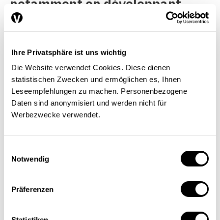
notamment en développant
systématiquement les énergies
renouvelables, en particulier
pour la production hivernale de
Ihre Privatsphäre ist uns wichtig
Die Website verwendet Cookies. Diese dienen
courant. Le déploiement ciblé
statistischen Zwecken und ermöglichen es, Ihnen
de l’énergie éolienne et
Leseempfehlungen zu machen. Personenbezogene
Daten sind anonymisiert und werden nicht für
l’exploitation à long terme des
Werbezwecke verwendet.
centrales nucléaires existantes
peuvent certes contribuer à
Einwilligungsauswahl
éviter les pénuries à court
Notwendig
terme, mais ils ne constituent
Präferenzen
pas une solution durable. Il
convient par conséquent
Statistiken