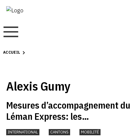
ACCUEIL
Alexis Gumy
Mesures d’accompagnement du
Léman Express: les
enseignements d’un audit
INTERNATIONAL
CANTONS
MOBILITÉ
transfrontalier